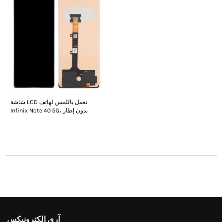
شاشة LCD تعمل باللمس لهاتف
Infinix Note 40 5G، بدون إطار
آري إلكترونيكس