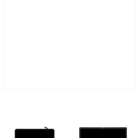
سمات:
هذا
مخصص لهاتف LG K550 Stylus 2 Plus
شاشة LCD ومجموعة
محول اللمس البديلة هي من الدرجة الأصلية الجديدة وقد تم اختبارها
بدقة بنسبة 100٪ من قبل فريق مراقبة الجودة.
تُعد مجموعة شاشة LCD ومحول اللمس الرقمي هذه خيارًا فعالًا من
حيث التكلفة.
يُنصح بشدة بالاستعانة بفني متخصص للتركيب.
التعبئة والتغليف:
علبة بلاستيكية شفافة + علبة ورقية + علبة كرتونية
الأشخاص الذين شاهدوا هذا شاهدوا أيضًا