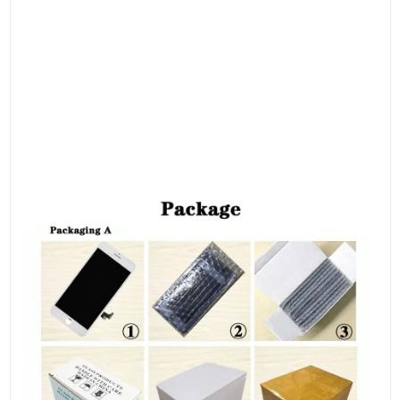
● Il existe des vis de différentes tailles et longueurs lorsque
vous remplacez votre écran LCD.
Veuillez repérer chaque vis et les remettre à leur place d'origine.
Sinon, l'écran risque de se casser facilement si vous placez la
vis au mauvais endroit.
● Vérifiez le remplacement de l'écran pour vous assurer que le
câble flexible est en bon état et qu'il n'y a pas de
débris/poussière visible sur le connecteur.
● Les instructions ci-dessus ne sont données qu'à titre indicatif.