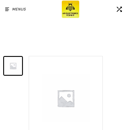
MENUS
Accueil
/
Produits
/
Écran LCD tactile de
remplacement avec cadre pour
Samsung Galaxy A05