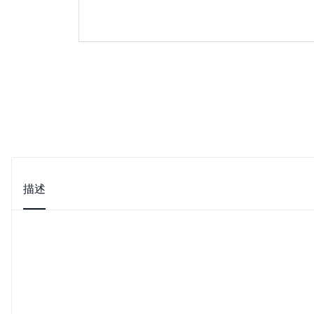
描述
附加信息
隐私政策
评论
适用于 OnePlus 9 的带边框 LCD 显示屏触摸屏数字化仪组
规格：
颜色：黑色
屏幕尺寸：6.55英寸