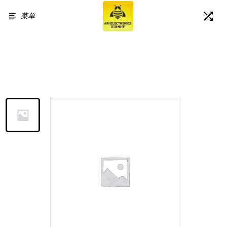
菜单
首页
/
产品展示
/
For Samsung Galaxy A57 LCD
Display Touch Screen Assembly
Replacement without Frame