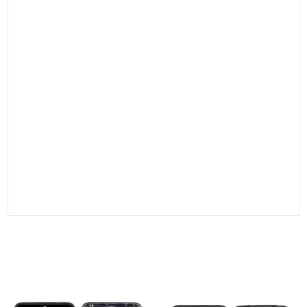
Features：
· This Xiaomi Redmi Turbo 5 Max LCD Display and Touch Screen
Digitizer Assembly Replacement is OEM NEW Grade and has
been 100% strictly tested by the QC team.
· This LCD Display and Touch Screen Digitizer Assembly is a
cost-effective choice.
· Professional installation is highly recommended.
Packing:
Blister Box + Paper Box + Carton Box
看过此内容的人还看过