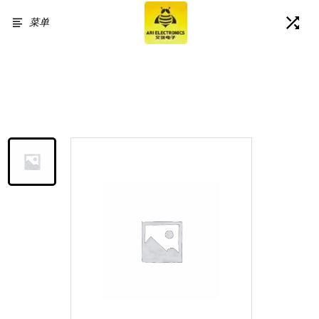
菜单
首页
/
产品展示
/
For Xiaomi Redmi Turbo 5 Max
LCD Display Touch Screen
Digitizer Assembly-Black- Ori