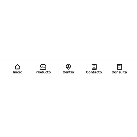
Inicio
Producto
Centro
Contacto
Consulta
ELECTRÓNICA ARI
Concéntrese en accesorios para teléfonos móviles en
todo el mundo y crearemos una mejor vida digital para