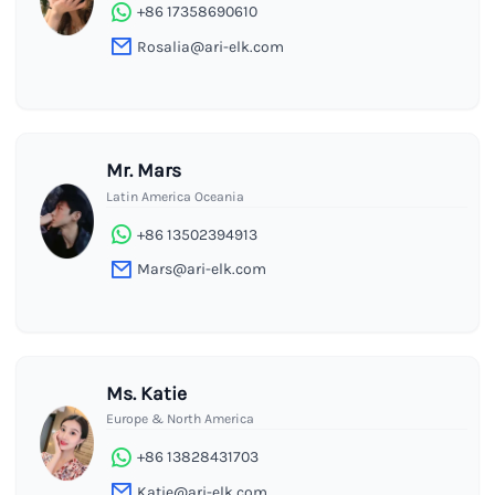
+86 17358690610
Rosalia@ari-elk.com
Mr. Mars
Latin America Oceania
+86 13502394913
Mars@ari-elk.com
Ms. Katie
Europe & North America
+86 13828431703
Katie@ari-elk.com