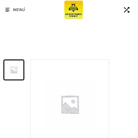
MENÚ
Inicio
/
Productos
/
Reemplazo del ensamblaje del
digitalizador de pantalla táctil
LCD para Huawei Honor 8X