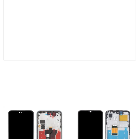
De lo contrario, la pantalla se romperá fácilmente si coloca el
tornillo en el lugar incorrecto.
● Verifique el reemplazo de la pantalla para asegurarse de que
el cable flexible esté en buenas condiciones y que no haya
residuos/polvo visible en el conector.
● Las instrucciones anteriores son sólo una referencia.
Las personas que vieron esto también
vieron