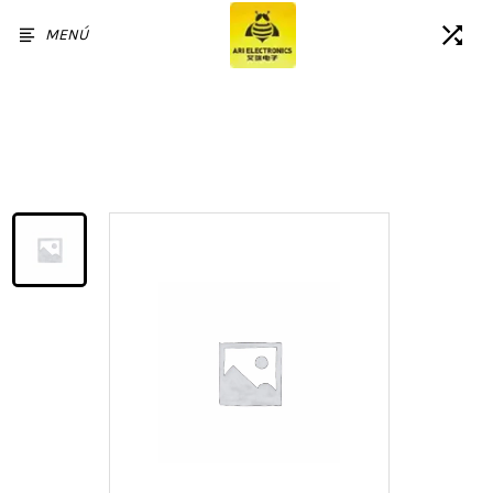
MENÚ
Inicio
/
Productos
/
Reemplazo del conjunto del
timbre del altavoz del OnePlus
3T