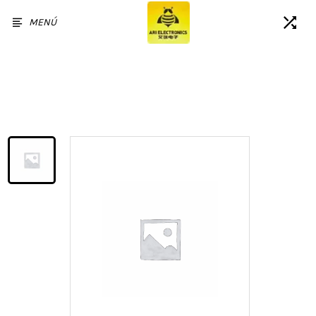
MENÚ
Inicio
/
Productos
/
Reemplazo de ensamblaje de
pantalla LCD táctil con marco
para Samsung Galaxy A05