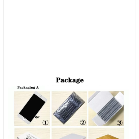
● Hay tornillos de distintos tamaños y longitudes cuando
reemplaza el conjunto LCD.
Por favor, observe cada tornillo y colóquelos en el lugar
original.
De lo contrario, la pantalla se romperá fácilmente si coloca el
tornillo en el lugar incorrecto.
● Verifique el reemplazo de la pantalla para asegurarse de que
el cable flexible esté en buenas condiciones y que no haya
residuos/polvo visible en el conector.
● Las instrucciones anteriores son sólo como referencia.