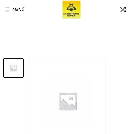
MENÚ
Inicio
/
Productos
/
For ZTE RedMagic 11 Pro LCD
Screen Replacement Screen