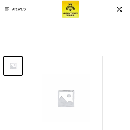
MENUS
Accueil
/
Produits
/
Écran LCD/OLED de
remplacement pour iPhone 13
(avec cadre)